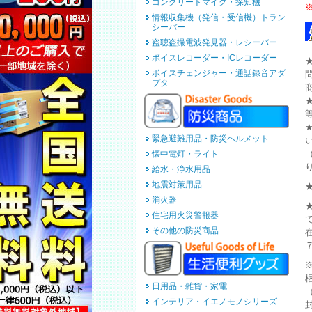
コンクリートマイク・探知機
情報収集機（発信・受信機）トラン
シーバー
盗聴盗撮電波発見器・レシーバー
ボイスレコーダー・ICレコーダー
ボイスチェンジャー・通話録音アダ
プタ
緊急避難用品・防災ヘルメット
懐中電灯・ライト
給水・浄水用品
地震対策用品
消火器
住宅用火災警報器
その他の防災商品
日用品・雑貨・家電
インテリア・イエノモノシリーズ