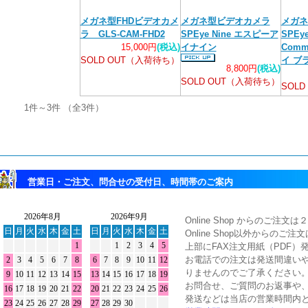
メガネ型FHDビデオカメ
メガネ型ビデオカメラ
メガネ
ラ GLS-CAM-FHD2
SPEye Nine エスピーア
SPEye
15,000円
(税込)
イナイン
Com
SOLD OUT（入荷待ち）
イ ブ
8,800円
(税込)
SOLD OUT（入荷待ち）
SOL
1件～3件 （全3件）
営業日・ご注文、問合せの受付日、時間帯のご案内
Online Shop からのご
Online Shop以外からのご
上部にFAX注文用紙（PDF）
お電話での注文は発送間違い
りませんのでご了承ください
お問合せ、ご質問のお返事や
発送などは当店の営業時間内