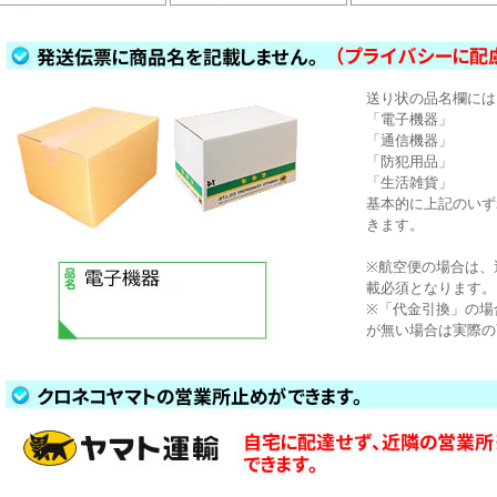
送り状の品名欄には
「電子機器」
「通信機器」
「防犯用品」
「生活雑貨」
基本的に上記のいず
きます。
※航空便の場合は、
載必須となります。
※「代金引換」の場
が無い場合は実際の