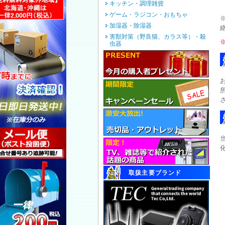
キッチン・調理雑貨
ゲーム・ラジコン・おもちゃ
加湿器・除湿器
害獣対策（野良猫、カラス等）・殺
虫器
取扱主要ブランド