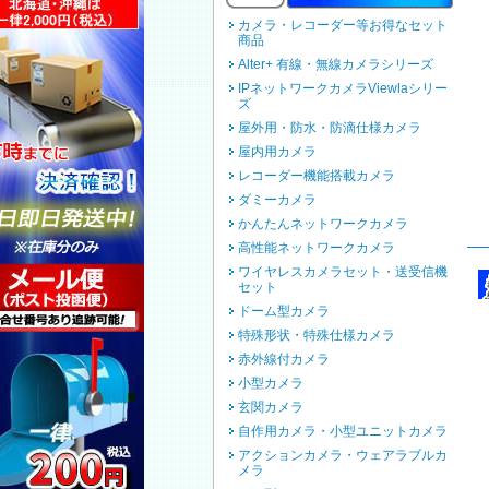
カメラ・レコーダー等お得なセット
商品
Alter+ 有線・無線カメラシリーズ
IPネットワークカメラViewlaシリー
ズ
屋外用・防水・防滴仕様カメラ
屋内用カメラ
レコーダー機能搭載カメラ
ダミーカメラ
かんたんネットワークカメラ
高性能ネットワークカメラ
ワイヤレスカメラセット・送受信機
セット
ドーム型カメラ
特殊形状・特殊仕様カメラ
赤外線付カメラ
小型カメラ
玄関カメラ
自作用カメラ・小型ユニットカメラ
アクションカメラ・ウェアラブルカ
メラ