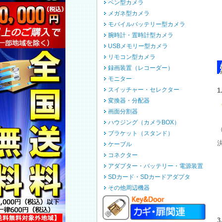
ペン型カメラ
メガネ型カメラ
モバイルバッテリー型カメラ
腕時計・置時計型カメラ
USBメモリー型カメラ
リモコン型カメラ
録画装置（レコーダー）
モニター
スイッチャー・セレクター
変換器・分配器
画面分割器
ハウジング（カメラBOX）
（
ブラケット（スタンド）
ケーブル
コネクター
アダプター・バッテリー・電源装置
SDカード・SDカードアダプタ
その他周辺機器