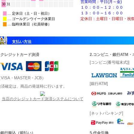
営業時間：平日(月～金)
１０：００～１２：００
１３：００～１６：００
定休日：土曜日・日曜日・祝
支払い方法
1.クレジットカード決済
2.コンビニ・銀行ATM
[コンビニ(番号端末式)]
VISA・MASTER・JCB）
[銀行ATM]
決済確定は、商品の発送時に行います。
当店のクレジットカード決済システムについて
[ネットバンキング]
3.銀行振込（前払い）
5.代金引換