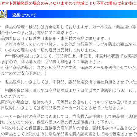
※ヤマト運輸発送の場合のみとなりますので地域により不可の場合は注文後に
返品について
★ 商品の管理・検品には万全を期しておりますが、万一不良品・商品違い等
問合せページまたはお電話にてご連絡下さい。
商品到着日より７日以内（未使用・未開封の商品に限ります。）
★ ※昨今多発しているすり替え、その他詐欺行為等トラブル防止の観点から
等、いかなる理由でも一切の返品は受付しておりません。
★ ※一部の商品におきまして、商品特性上、未使用、未開封の状態でも初期
いますので、商品購入時、商品説明欄をよくご確認下さい。
（※該当商品の場合、念のため商品ご注文後、確認のメールを送信させていた
りますのでご安心下さい。）
★ 返品送料につきましては、不良品、誤品配送交換は当社負担とさせていた
★ 初期不良に関しましては商品到着日より７日間以内ご連絡分は当店、もし
ていただきます。
在庫がない場合は、連絡のうえ、同等品と交換もしくはキャンセル扱いとさせ
７日以降につきましては各商品販売メーカー対応とさせていただきます。
※メーカー保証付の商品につきましては、当店購入証明書として納品書（店印押
梱包していますので、保証を受ける際の購入証明書として下さい。
（※箱の中にある保証書に直接販売店印押印の場合、開封済みの中古品となる
封の新品として上記のように別途納品書を購入証明書として同梱包発送させて