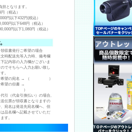
負担となります。
24円（税込）
,000円以下432円(税込）
0,000円以下648円（税込）
00,000円以下1,080円（税込）
※領収書発行ご希望の場合
注文時配送先等入力時、備考欄
に下記内容の入力欄がございま
すのでそちらへ入力お願い致し
ます。
ご希望の宛名 → （ ）
ご希望の但書 →
（ ）
※代引（代金引換払い）の場合,
発送伝票が領収書となりますの
で、宛名は発送先宛名欄へ、但
書は品名欄へ記載させていただ
きます。