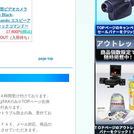
型ビデオカメラ
 Black-
mando エスピーア
ラックコマンドー
17,800円
(税込)
D OUT（入荷待ち）
page top
注文は２４時間受け付けております。
注文はFAXのみ※TOPページ右側
発行あります。
やトラブル防止の為、受付てお
。
、ＦＡＸ、メール対応、商品の
とさせていただきます。