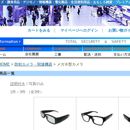
ッズ・護身用品・デジモノ・情報機器・電化製品・生活便利用品・おもしろ雑貨・プレミア
カートをみる
｜
マイページへログイン
｜
お買い物ガ
TOTAL SECURITY ＆ SAFETY
HOME
>
防犯カメラ・関連機器
> メガネ型カメラ
商品一覧
説明付き
/ 写真のみ
1件～3件 （全3件）