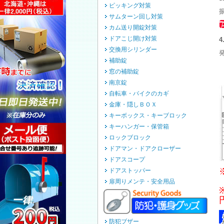
ピッキング対策
サムターン回し対策
カム送り開錠対策
ドアこじ開け対策
交換用シリンダー
補助錠
窓の補助錠
南京錠
自転車・バイクのカギ
金庫・隠しＢＯＸ
キーボックス・キーブロック
キーハンガー・保管箱
ロックブロック
ドアマン・ドアクローザー
ドアスコープ
ドアストッパー
扉周りメンテ・安全用品
防犯ブザー