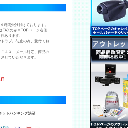
注文は２４時間受け付けております。
注文はFAXのみ※TOPページ右側
発行あります。
やトラブル防止の為、受付てお
。
、ＦＡＸ、メール対応、商品の
とさせていただきます。
祭日
・ネットバンキング決済