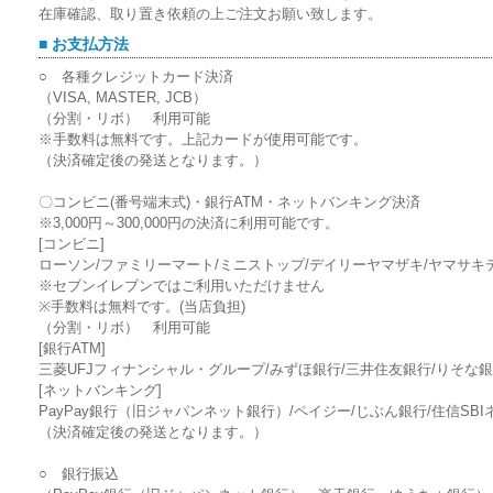
在庫確認、取り置き依頼の上ご注文お願い致します。
■ お支払方法
○ 各種クレジットカード決済
（VISA, MASTER, JCB）
（分割・リボ） 利用可能
※手数料は無料です。上記カードが使用可能です。
（決済確定後の発送となります。）
〇コンビニ(番号端末式)・銀行ATM・ネットバンキング決済
※3,000円～300,000円の決済に利用可能です。
[コンビニ]
ローソン/ファミリーマート/ミニストップ/デイリーヤマザキ/ヤマサキ
※セブンイレブンではご利用いただけません
※手数料は無料です。(当店負担)
（分割・リボ） 利用可能
[銀行ATM]
三菱UFJフィナンシャル・グループ/みずほ銀行/三井住友銀行/りそな銀
[ネットバンキング]
PayPay銀行（旧ジャパンネット銀行）/ペイジー/じぶん銀行/住信SB
（決済確定後の発送となります。）
○ 銀行振込