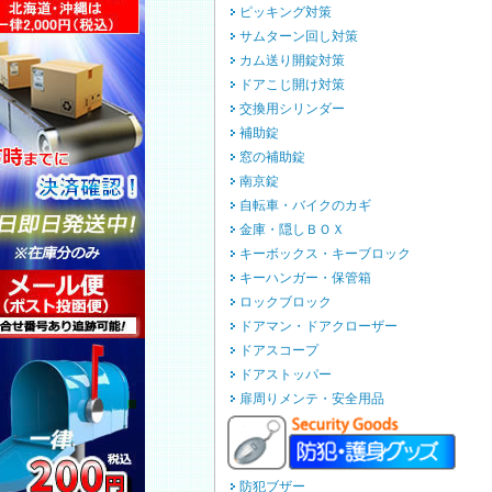
ピッキング対策
サムターン回し対策
カム送り開錠対策
ドアこじ開け対策
交換用シリンダー
補助錠
窓の補助錠
南京錠
自転車・バイクのカギ
金庫・隠しＢＯＸ
キーボックス・キーブロック
キーハンガー・保管箱
ロックブロック
ドアマン・ドアクローザー
ドアスコープ
ドアストッパー
扉周りメンテ・安全用品
防犯ブザー