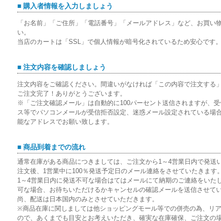
■ 購入者情報を入力しましょう
「お名前」「ご住所」「電話番号」「メールアドレス」など、お買い
い。
当店のカートは「SSL」で個人情報が暗号化されているため安心です
■ 注文内容を確認しましょう
注文内容をご確認ください。間違いがなければ「この内容で注文する
ご注文完了！ありがとうございます。
※「ご注文確認メール」は自動的に100パーセント送信されますが、
ス等でパソコンメールが受信拒否設定、迷惑メール設定されている場
能なアドレスでお願い致します。
■ 商品到着までの流れ
通常在庫がある商品につきましては、ご注文から1～4営業日内で発送
注文後、1営業中に100％発送予定日のメール連絡をさせていたきます
1～4営業日内に発送不可な場合はてはメールにて納期のご連絡をいたし
可な場合、お待ちいただけるかキャンセルの確認メールを送信させて
尚、配送は日本国内のみとさせていただきます。
※商品在庫に関しましては他ショッピングモール等での併売の為、リ
ので、あくまでも目安とお考えいただき、確実な在庫確保、ご注文の