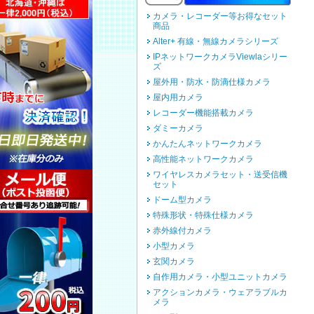
カメラ・レコーダー等お得なセット
商品
Alter+ 有線・無線カメラシリーズ
IPネットワークカメラViewlaシリー
ズ
屋外用・防水・防滴仕様カメラ
屋内用カメラ
レコーダー機能搭載カメラ
ダミーカメラ
かんたんネットワークカメラ
高性能ネットワークカメラ
ワイヤレスカメラセット・送受信機
セット
ドーム型カメラ
特殊形状・特殊仕様カメラ
赤外線付カメラ
小型カメラ
玄関カメラ
自作用カメラ・小型ユニットカメラ
アクションカメラ・ウェアラブルカ
メラ