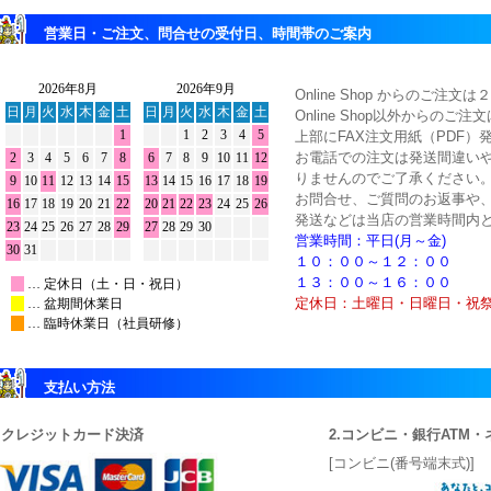
営業日・ご注文、問合せの受付日、時間帯のご案内
Online Shop からのご
Online Shop以外からのご
上部にFAX注文用紙（PDF）
お電話での注文は発送間違い
りませんのでご了承ください
お問合せ、ご質問のお返事や
発送などは当店の営業時間内
営業時間：平日(月～金)
１０：００～１２：００
１３：００～１６：００
定休日：土曜日・日曜日・祝
支払い方法
1.クレジットカード決済
2.コンビニ・銀行ATM
[コンビニ(番号端末式)]