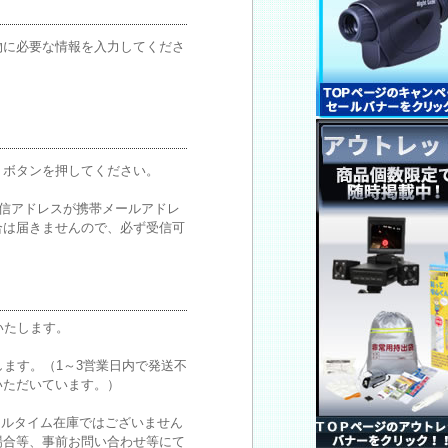
物に必要な情報を入力してくださ
。
」ボタンを押してください。
受信アドレスが携帯メールアドレ
合は届きませんので、必ず受信可
いたします。
。
ます。（1～3営業日内で発送不
いただいています。）
アルタイム在庫ではございません
場合等、事前お問い合わせ等にて