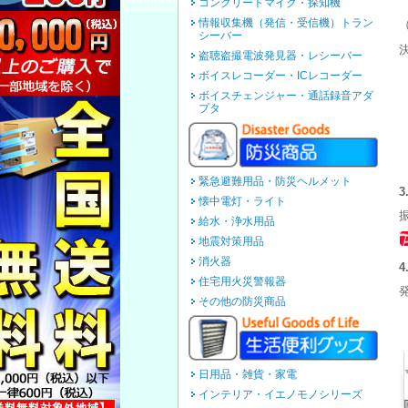
コンクリートマイク・探知機
情報収集機（発信・受信機）トラン
（
シーバー
盗聴盗撮電波発見器・レシーバー
ボイスレコーダー・ICレコーダー
ボイスチェンジャー・通話録音アダ
プタ
緊急避難用品・防災ヘルメット
懐中電灯・ライト
給水・浄水用品
地震対策用品
消火器
住宅用火災警報器
その他の防災商品
日用品・雑貨・家電
インテリア・イエノモノシリーズ