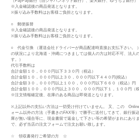
（PayPay銀行（旧ジャパンネット銀行）、楽天銀行、ゆうちょ銀行）
※入金確認後の商品発送となります。
※振り込み手数料はお客様ご負担となります。
○ 郵便振替
※入金確認後の商品発送となります。
※振り込み手数料はお客様ご負担となります。
○ 代金引換 （運送会社ドライバーが商品配達時直接お支払下さい。 
の状況により北海道・沖縄につきましては個人の方は対応不可、法人
す。）
代引手数料は
合計金額１０，０００円以下３３０円（税込）
合計金額１０，０００円以上３０，０００円以下４４０円(税込）
合計金額３０，０００円以上１００，０００円以下６６０（税込）円
合計金額１００，０００円以上３００，０００円以下１，１００円（
※注文情報確定後、在庫のある商品は即発送となります。
※上記以外の支払い方法は一切受け付けていません。 又、この Online
ォーム以外の方法（手書きのFAX等）で勝手に送付してきて、銀行振
庫が無い場合等に、現金書留で返金して下さい等の希望がまれにあり
で、必ず当店の注文フォームで注文お願い致します。
☆ 領収書発行ご希望の方 ☆