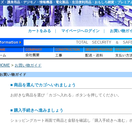
ッズ・護身用品・デジモノ・情報機器・電化製品・生活便利用品・おもしろ雑貨・プレミア
カートをみる
｜
マイページへログイン
｜
お買い物ガ
TOTAL SECURITY ＆ SA
HOME
>
お買い物ガイド
お買い物ガイド
■ 商品を選んでカゴへいれましょう
お好きな商品を選び「カゴへ入れる」ボタンを押してください。
■ 購入手続きへ進みましょう
ショッピングカート画面で商品と金額を確認し「購入手続きへ進む」