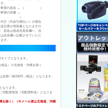
ます。
ご希望の宛名 → （ ）
ご希望の但書 →
（ ）
※代引（代金引換払い）の場合,
発送伝票が領収書となりますの
で、宛名は発送先宛名欄へ、但
書は品名欄へ記載させていただ
きます。
2タイプとなります。
円（税込）※北海道・沖縄を除く
は全国一律200円（税込）となります。
となります。
に宅配便発送（宅配便料金）となりま
沖縄を除く）（※メール便は北海道、沖縄