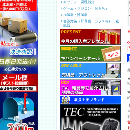
キッチン・調理雑貨
ゲーム・ラジコン・おもちゃ
加湿器・除湿器
害獣対策（野良猫、カラス等）・殺
虫器
取扱主要ブランド