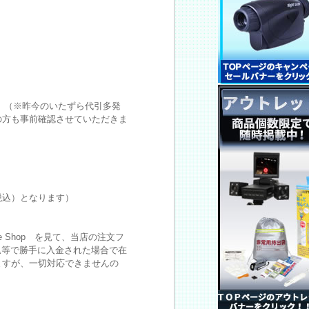
）（※昨今のいたずら代引多発
の方も事前確認させていただきま
税込）となります）
 Shop を見て、当店の注文フ
込等で勝手に入金された場合で在
ますが、一切対応できませんの