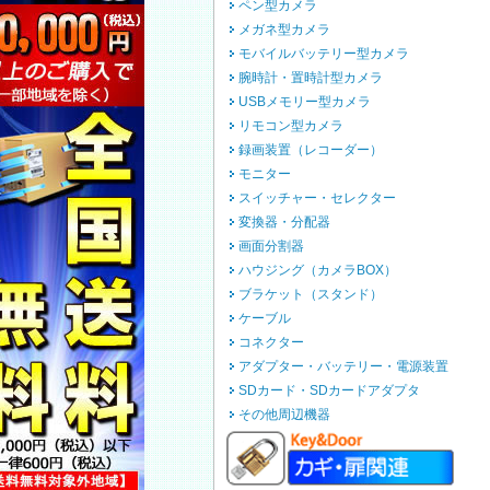
ペン型カメラ
メガネ型カメラ
モバイルバッテリー型カメラ
腕時計・置時計型カメラ
USBメモリー型カメラ
リモコン型カメラ
録画装置（レコーダー）
モニター
スイッチャー・セレクター
変換器・分配器
画面分割器
ハウジング（カメラBOX）
ブラケット（スタンド）
ケーブル
コネクター
アダプター・バッテリー・電源装置
SDカード・SDカードアダプタ
その他周辺機器