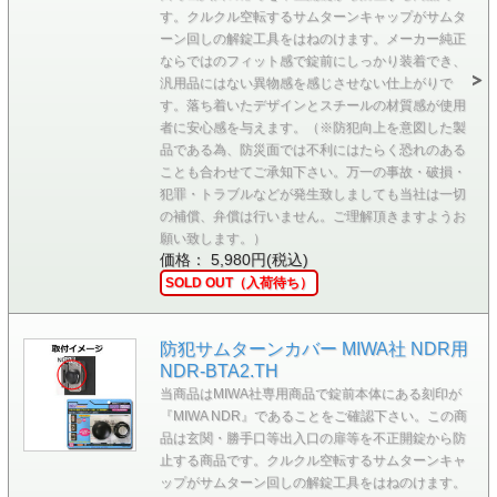
す。クルクル空転するサムターンキャップがサムタ
ーン回しの解錠工具をはねのけます。メーカー純正
ならではのフィット感で錠前にしっかり装着でき、
汎用品にはない異物感を感じさせない仕上がりで
す。落ち着いたデザインとスチールの材質感が使用
者に安心感を与えます。（※防犯向上を意図した製
品である為、防災面では不利にはたらく恐れのある
ことも合わせてご承知下さい。万一の事故・破損・
犯罪・トラブルなどが発生致しましても当社は一切
の補償、弁償は行いません。ご理解頂きますようお
願い致します。）
価格： 5,980円(税込)
SOLD OUT（入荷待ち）
防犯サムターンカバー MIWA社 NDR用
NDR-BTA2.TH
当商品はMIWA社専用商品で錠前本体にある刻印が
『MIWA NDR』であることをご確認下さい。この商
品は玄関・勝手口等出入口の扉等を不正開錠から防
止する商品です。クルクル空転するサムターンキャ
ップがサムターン回しの解錠工具をはねのけます。