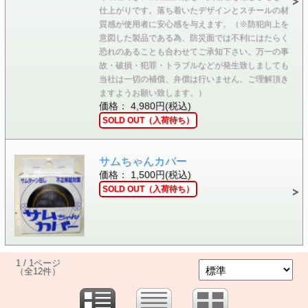
仕上がりです。落ち着いたデザインとスチールの材
質感が使用者に安心感を与えます。（※防犯向上を
意図した製品である為、防災面では不利にはたらく
恐れのあることも合わせてご承知下さい。万一の事
故・破損・犯罪・トラブルなどが発生致しましても
当社は一切の補償、弁償は行いません。ご理解頂き
ますようお願い致します。）
価格： 4,980円(税込)
SOLD OUT（入荷待ち）
サムちゃんカバー
価格： 1,500円(税込)
SOLD OUT（入荷待ち）
1 / 1ページ
（全12件）