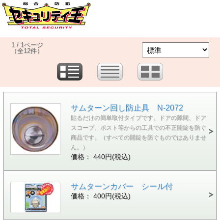
1 / 1ページ
（全12件）
サムターン回し防止具 N-2072
貼るだけの簡単取付タイプです。ドアの隙間、ドア
スコープ、ポスト等からの工具での不正開錠を防ぐ
商品です。（すべての開錠を防ぐものではありませ
ん。）
価格： 440円(税込)
サムターンカバー シール付
価格： 400円(税込)