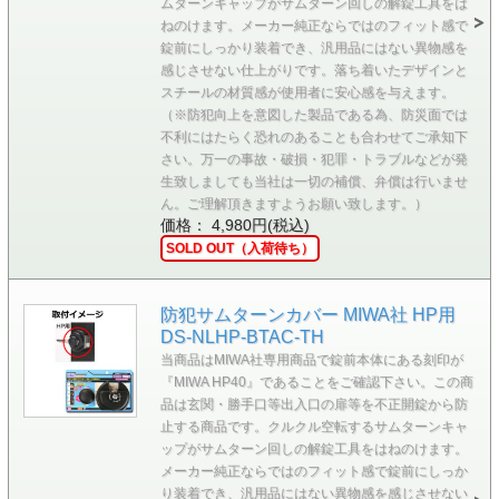
ムターンキャップがサムターン回しの解錠工具をは
ねのけます。メーカー純正ならではのフィット感で
錠前にしっかり装着でき、汎用品にはない異物感を
感じさせない仕上がりです。落ち着いたデザインと
スチールの材質感が使用者に安心感を与えます。
（※防犯向上を意図した製品である為、防災面では
不利にはたらく恐れのあることも合わせてご承知下
さい。万一の事故・破損・犯罪・トラブルなどが発
生致しましても当社は一切の補償、弁償は行いませ
ん。ご理解頂きますようお願い致します。）
価格： 4,980円(税込)
SOLD OUT（入荷待ち）
防犯サムターンカバー MIWA社 HP用
DS-NLHP-BTAC-TH
当商品はMIWA社専用商品で錠前本体にある刻印が
『MIWA HP40』であることをご確認下さい。この商
品は玄関・勝手口等出入口の扉等を不正開錠から防
止する商品です。クルクル空転するサムターンキャ
ップがサムターン回しの解錠工具をはねのけます。
メーカー純正ならではのフィット感で錠前にしっか
り装着でき、汎用品にはない異物感を感じさせない