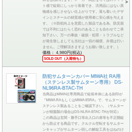
ト感で錠前にしっかり装着でき、汎用品にはない異
物感を感じさせない仕上がりです。落ち着いたデザ
インとスチールの材質感が使用者に安心感を与えま
す。（※防犯向上を意図した製品である為、防災面
では不利にはたらく恐れのあることも合わせてご承
知下さい。万一の事故・破損・犯罪・トラブルなど
が発生致しましても当社は一切の補償、弁償は行い
ません。ご理解頂きますようお願い致します。）
価格： 4,980円(税込)
SOLD OUT（入荷待ち）
防犯サムターンカバー MIWA社 RA用
（ステンレス製サムターン専用） DS-
NL96RA-BTAC-TH
当商品はMIWA社専用商品で錠前本体にある刻印が
『MIWA RAもしくはMIWA 85RA』で、サムターンが
ステンレス製あることをご確認下さい。（サムター
ンが樹脂製の場合はDS-NLRA-BTAC-THが対応）
この商品は玄関・勝手口等出入口の扉等を不正開錠
から防止する商品です。クルクル空転するサムター
ンキャップがサムターン回しの解錠工具をはねのけ