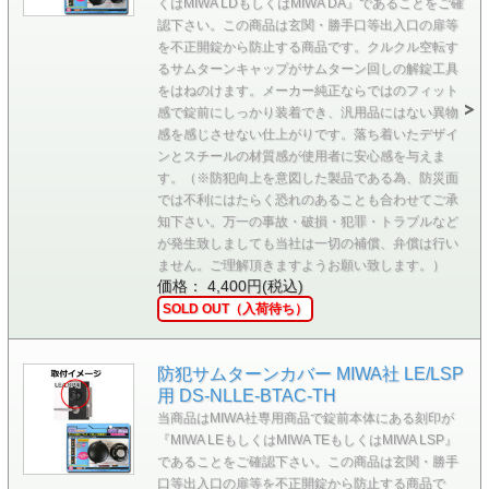
くはMIWA LDもしくはMIWA DA』であることをご確
認下さい。この商品は玄関・勝手口等出入口の扉等
を不正開錠から防止する商品です。クルクル空転す
るサムターンキャップがサムターン回しの解錠工具
をはねのけます。メーカー純正ならではのフィット
感で錠前にしっかり装着でき、汎用品にはない異物
感を感じさせない仕上がりです。落ち着いたデザイ
ンとスチールの材質感が使用者に安心感を与えま
す。（※防犯向上を意図した製品である為、防災面
では不利にはたらく恐れのあることも合わせてご承
知下さい。万一の事故・破損・犯罪・トラブルなど
が発生致しましても当社は一切の補償、弁償は行い
ません。ご理解頂きますようお願い致します。）
価格： 4,400円(税込)
SOLD OUT（入荷待ち）
防犯サムターンカバー MIWA社 LE/LSP
用 DS-NLLE-BTAC-TH
当商品はMIWA社専用商品で錠前本体にある刻印が
『MIWA LEもしくはMIWA TEもしくはMIWA LSP』
であることをご確認下さい。この商品は玄関・勝手
口等出入口の扉等を不正開錠から防止する商品で