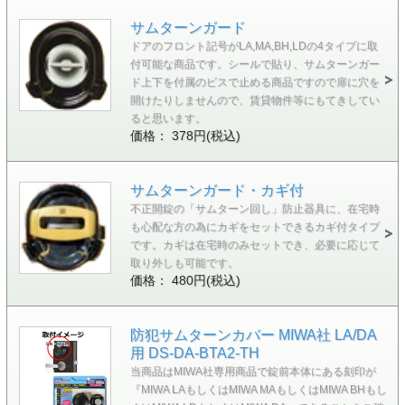
サムターンガード
ドアのフロント記号がLA,MA,BH,LDの4タイプに取
付可能な商品です。シールで貼り、サムターンガー
ド上下を付属のビスで止める商品ですので扉に穴を
開けたりしませんので、賃貸物件等にもてきしてい
ると思います。
価格： 378円(税込)
サムターンガード・カギ付
不正開錠の「サムターン回し」防止器具に、在宅時
も心配な方の為にカギをセットできるカギ付タイプ
です。カギは在宅時のみセットでき、必要に応じて
取り外しも可能です。
価格： 480円(税込)
防犯サムターンカバー MIWA社 LA/DA
用 DS-DA-BTA2-TH
当商品はMIWA社専用商品で錠前本体にある刻印が
『MIWA LAもしくはMIWA MAもしくはMIWA BHもし