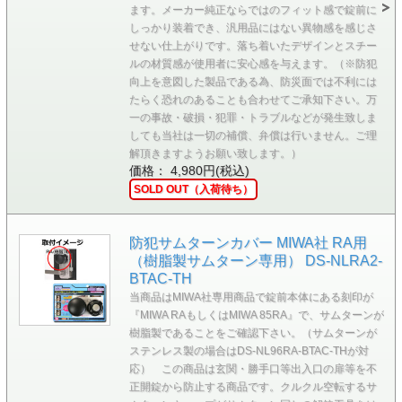
ます。メーカー純正ならではのフィット感で錠前に
しっかり装着でき、汎用品にはない異物感を感じさ
せない仕上がりです。落ち着いたデザインとスチー
ルの材質感が使用者に安心感を与えます。（※防犯
向上を意図した製品である為、防災面では不利には
たらく恐れのあることも合わせてご承知下さい。万
一の事故・破損・犯罪・トラブルなどが発生致しま
しても当社は一切の補償、弁償は行いません。ご理
解頂きますようお願い致します。）
価格： 4,980円(税込)
SOLD OUT（入荷待ち）
防犯サムターンカバー MIWA社 RA用
（樹脂製サムターン専用） DS-NLRA2-
BTAC-TH
当商品はMIWA社専用商品で錠前本体にある刻印が
『MIWA RAもしくはMIWA 85RA』で、サムターンが
樹脂製であることをご確認下さい。（サムターンが
ステンレス製の場合はDS-NL96RA-BTAC-THが対
応） この商品は玄関・勝手口等出入口の扉等を不
正開錠から防止する商品です。クルクル空転するサ