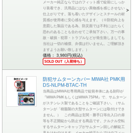
メーカー純正ならではのフィット感で錠前にしっか
り装着でき、汎用品にはない異物感を感じさせない
仕上がりです。落ち着いたデザインとスチールの材
質感が使用者に安心感を与えます。（※防犯向上を
意図した製品である為、防災面では不利にはたらく
恐れのあることも合わせてご承知下さい。万一の事
故・破損・犯罪・トラブルなどが発生致しましても
当社は一切の補償、弁償は行いません。ご理解頂き
ますようお願い致します。）
価格： 3,980円(税込)
SOLD OUT（入荷待ち）
防犯サムターンカバー MIWA社 PMK用
DS-NLPM-BTAC-TH
当商品はMIWA社専用商品で錠前本体にある刻印が
『MIWA PMKもしくはMIWA 75PM』で、サムターン
がステンレス製であることをご確認下さい。（サム
ターンが「樹脂製の大型サムターンには取付けでき
ません。） この商品は玄関・勝手口等出入口の扉
等を不正開錠から防止する商品です。クルクル空転
するサムターンキャップがサムターン回しの解錠工
具をはねのけます。メーカー純正ならではのフィッ