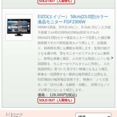
SOLD OUT（入荷待ち）
EIZO(エイゾー） 58cm(23.0型)カラー
液晶モニター FDF2306W
HDMI×2系統、DVI-D 24ピン、D-Sub 15ピン入力端
子搭載フルHD(1080i)/(1080p)対応モデルの
58cm(23.0型)カラー液晶モニターで充実した補正機
能搭載ですので防犯監視カメラ用として、証拠撮
り、録画再生用にも機能を発揮します。監視の妨げ
となる霧や雨、雪をモニターがリアルタイムに解析
し、鮮明な画像に補正、人の目では視認しにくい低
諧調部を、モニターがリアルタイムに判別し、人の
視認特性に 基づいた見やすい映像になるよう補正、
映像を一括調整する一般的な輪郭補正とは異なる、
EIZO独自の輪郭補正技術です。 映像の「ノイズ成
分」や「ぼやけ量」を解析・分離し、目障りなノイ
ズが際立たないよう補正します。
価格： 128,000円(税込)
SOLD OUT（入荷待ち）
1 / 1ページ