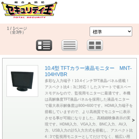
1 / 1ページ
（全3件）
10.4型 TFTカラー液晶モニター MNT-
104HVBR
多彩な入力端子！10.4インチTFT液晶パネル搭載！
アスペクト比4：3に対応！したスマートで省スペー
スモデルなので、監視用モニターに最適です。本機
は高解像度TFT液晶パネルを採用した液晶モニター
で最大表示解像度は800×600です。HDMI入力端子を
搭載していますので、より高画質でモニターに表示
させる事が可能になりました。高精細映像表示の実
現です。HDMI入力、VGA入力、BNC入力、AV入
力、USB入力の計5入力方式を搭載し、アスペクト比
4 : 3で監視用モニターとしてだけでなく、幅広い用