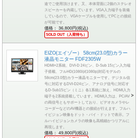
途でご使用頂けます。又、本体背面に2個のステレオ
スピーカーを内蔵しています。VGA入力端子を装備
しているので、VGAケーブルを使用してPCとの接続
が可能です。
価格： 36,800円(税込)
SOLD OUT（入荷待ち）
EIZO(エイゾー） 58cm(23.0型)カラー
液晶モニター FDF2305W
HDMI×2系統、DVI-D 24ピン、D-Sub 15ピン入力端
子搭載、フルHD(1080i)/(1080p)対応モデルの
58cm(23.0型)カラー液晶モニターです。デジタル信
号に対応するDVI-D24ピン、アナログ信号に対応す
るD-Sub15ピン（ミニ）各1系統に加え、HDMI入力
端子を2系統搭載しています。HDMI入力は、PC/AV
の両信号ともサポートしており、ビデオカメラやレ
コーダーなどのAV機器との接続が行えます。フルハ
イビジョン映像をドット・バイ・ドットで表示。フ
ルハイビジョンカメラの映像も高精細かつリアルに
再現します。
価格： 49,800円(税込)