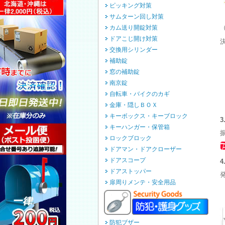
ピッキング対策
サムターン回し対策
（
カム送り開錠対策
ドアこじ開け対策
交換用シリンダー
補助錠
窓の補助錠
南京錠
自転車・バイクのカギ
金庫・隠しＢＯＸ
キーボックス・キーブロック
キーハンガー・保管箱
ロックブロック
ドアマン・ドアクローザー
ドアスコープ
ドアストッパー
扉周りメンテ・安全用品
防犯ブザー