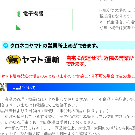
※航空便の場合は、
載必須となります。
※「代金引換」の場
が無い場合は実際の
※ヤマト運輸発送の場合のみとなりますので地域により不可の場合は注文後に
返品について
★ 商品の管理・検品には万全を期しておりますが、万一不良品・商品違い等
問合せページまたはお電話にてご連絡下さい。
商品到着日より７日以内（未使用・未開封の商品に限ります。）
★ ※昨今多発しているすり替え、その他詐欺行為等トラブル防止の観点から
等、いかなる理由でも一切の返品は受付しておりません。
★ ※一部の商品におきまして、商品特性上、未使用、未開封の状態でも初期
いますので、商品購入時、商品説明欄をよくご確認下さい。