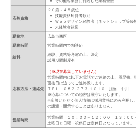
その他各業務に付随した業務全般
２０歳～４５歳位
技能資格所持者歓迎
応募資格
Ｗｅｂデザイン経験者（ネットショップ等経
未経験者歓迎
勤務地
広島市西区
勤務時間
営業時間内で相談応
経験、資格等考慮の上、決定
給料
試用期間制度有
（※現在募集していません）
営業時間内に以下お電話でご連絡の上、履歴書、
面接日は追ってご連絡致します。
応募方法・連絡先
ＴＥＬ ０８２-２７３-１０１０ 担当 中川
※応募についての秘密は厳守いたします。
※応募いただく個人情報は採用業務にのみ利用し
の譲渡・開示することはありません。
営業時間 １０：００～１２：００ １３：０
営業時間
土曜日と日曜・祝祭日は定休日となっています。