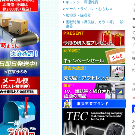
キッチン・調理雑貨
ゲーム・ラジコン・おもちゃ
加湿器・除湿器
害獣対策（野良猫、カラス等）・殺
虫器
取扱主要ブランド