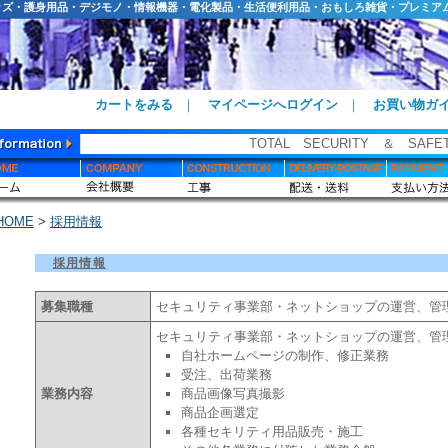
ッズ・護身用品・デジモノ・情報機器・電化製品・生活便利用品・おもしろ雑貨・プレミア
カートをみる
｜
マイページへログイン
｜
お買い物ガ
TOTAL SECURITY ＆ SAF
HOME
>
採用情報
採用情報
募集職種
セキュリティ事業部・ネットショップの運営、管
セキュリティ事業部・ネットショップの運営、管
自社ホームページの制作、修正業務
受注、出荷業務
業務内容
商品画像写真撮影
商品企画選定
各種セキリティ用品販売・施工