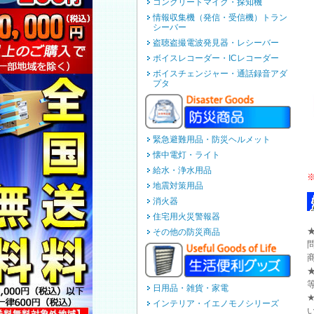
コンクリートマイク・探知機
情報収集機（発信・受信機）トラン
シーバー
盗聴盗撮電波発見器・レシーバー
ボイスレコーダー・ICレコーダー
ボイスチェンジャー・通話録音アダ
プタ
緊急避難用品・防災ヘルメット
懐中電灯・ライト
給水・浄水用品
地震対策用品
消火器
住宅用火災警報器
その他の防災商品
日用品・雑貨・家電
インテリア・イエノモノシリーズ