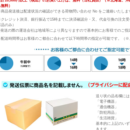
合計10,000円以上（税込）のお買い上げは、無料（当社負担）（※北海道、
も無料）
※商品発送後は配達状況の確認ができる荷物問い合わせ No をご連絡いたしま
※クレジット決済、銀行振込で15時までに決済確認分・又、代金引換の注文
庫品のみ）
※発送の際の運送会社は地域等により異なりますので基本的にお客様でのご指
※配送時間帯はお客様のご都合に合わせて以下時間帯の指定が可能です。（※
送り状の品名欄には
「電子機器」
「通信機器」
「防犯用品」
「生活雑貨」
基本的に上記のいず
きます。