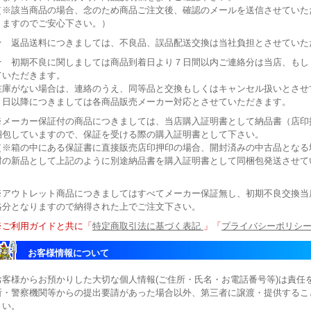
（※該当商品の場合、念のため商品ご注文後、確認のメールを送信させていた
りますのでご安心下さい。）
★ 返品送料につきましては、不良品、誤品配送交換は当社負担とさせていた
★ 初期不良に関しましては商品到着日より７日間以内ご連絡分は当店、もし
ていただきます。
在庫がない場合は、連絡のうえ、同等品と交換もしくはキャンセル扱いとさせ
７日以降につきましては各商品販売メーカー対応とさせていただきます。
※メーカー保証付の商品につきましては、当店購入証明書として納品書（店印押
梱包していますので、保証を受ける際の購入証明書として下さい。
（※箱の中にある保証書に直接販売店印押印の場合、開封済みの中古品となる
封の新品として上記のように別途納品書を購入証明書として同梱包発送させて
※アウトレット商品につきましてはすべてメーカー保証無し、初期不良交換当
絡分となりますので納得された上でご注文下さい。
※ご利用ガイドと共に「
特定商取引法に基づく表記
」「
プライバシーポリシ
お客様情報について
お客様からお預かりした大切な個人情報(ご住所・氏名・お電話番号等)は責任
所・警察機関等からの提出要請があった場合以外、第三者に譲渡・提供するこ
さい。