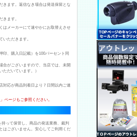
だきます。返信なき場合は発送保留とな
だきます。
くはメーカーにて速やかにお取替えさせ
ていただきます。
印、購入日記載）を100パーセント同
場合がございますので、当店では、未開
いただいています。）
店対応が商品到着日より７日間以内ご連
ー
」ページもご参照ください。
を持って保管し、商品の発送業務、裁判
とはございません。安心してご利用くだ