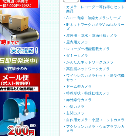
カメラ・レコーダー等お得なセット
商品
Alter+ 有線・無線カメラシリーズ
IPネットワークカメラViewlaシリー
ズ
屋外用・防水・防滴仕様カメラ
屋内用カメラ
レコーダー機能搭載カメラ
ダミーカメラ
かんたんネットワークカメラ
高性能ネットワークカメラ
ワイヤレスカメラセット・送受信機
セット
ドーム型カメラ
特殊形状・特殊仕様カメラ
赤外線付カメラ
小型カメラ
玄関カメラ
自作用カメラ・小型ユニットカメラ
アクションカメラ・ウェアラブルカ
メラ