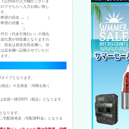
に下記内容の入力欄がございま
すのでそちらへ入力お願い致し
ます。
ご希望の宛名 → （ ）
ご希望の但書 →
（ ）
※代引（代金引換払い）の場合,
発送伝票が領収書となりますの
で、宛名は発送先宛名欄へ、但
書は品名欄へ記載させていただ
きます。
2タイプとなります。
円（税込）※北海道・沖縄を除く
は全国一律200円（税込）となります。
となります。
に宅配便発送（宅配便料金）となりま