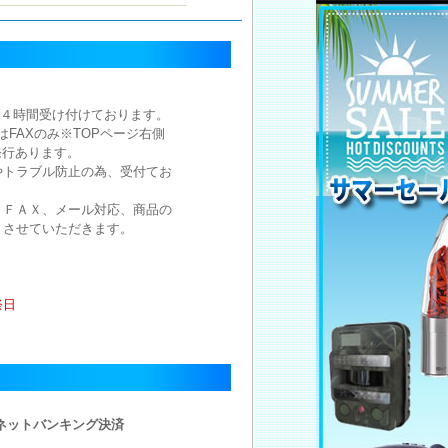
注文は２４時間受け付けております。
注文はFAXのみ※TOPページ右側
発行あります。
やトラブル防止の為、受付てお
。
、ＦＡＸ、メール対応、商品の
とさせていただきます。
祭日
・ネットバンキング決済