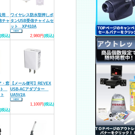
増設用
ワイヤレス防水型押しボ
信チャ
タンUSB受信チャイムセ
ット XP410A
(税込)
2,980円
(税込)
ア・窓
【メール便可】REVEX
ット
USB-ACアダプター
イト
UA5V2A
1,100円
(税込)
(税込)