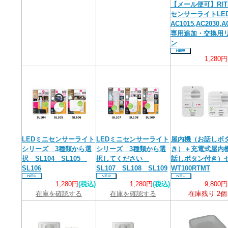
【メール便可】RIT
センサーライトLED
AC1015,AC2030,A
専用追加・交換用
ン
1,280円
LEDミニセンサーライト
LEDミニセンサーライト
屋内機（お話しボ
シリーズ 3種類から選
シリーズ 3種類から選
き）＋充電式屋内
択 SL104 SL105
択してください
話しボタン付き）
SL106
SL107 SL108 SL109
WT100RTMT
1,280円
(税込)
1,280円
(税込)
9,800円
在庫を確認する
在庫を確認する
在庫残り 2個