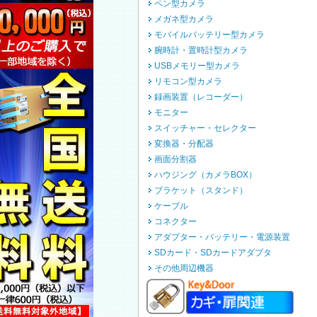
ペン型カメラ
メガネ型カメラ
モバイルバッテリー型カメラ
腕時計・置時計型カメラ
USBメモリー型カメラ
リモコン型カメラ
録画装置（レコーダー）
モニター
スイッチャー・セレクター
変換器・分配器
画面分割器
ハウジング（カメラBOX）
ブラケット（スタンド）
ケーブル
コネクター
アダプター・バッテリー・電源装置
SDカード・SDカードアダプタ
その他周辺機器