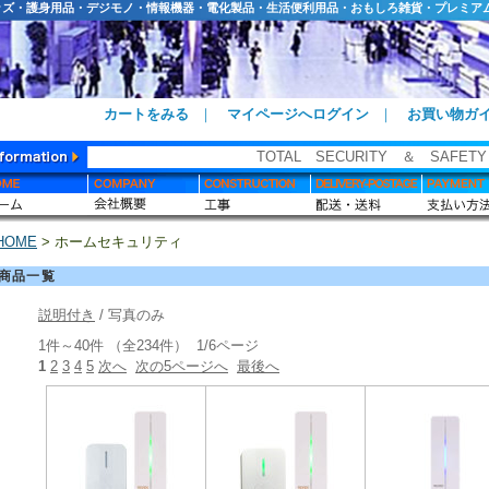
ッズ・護身用品・デジモノ・情報機器・電化製品・生活便利用品・おもしろ雑貨・プレミア
カートをみる
｜
マイページへログイン
｜
お買い物ガ
TOTAL SECURITY ＆ SAFET
HOME
> ホームセキュリティ
商品一覧
説明付き
/ 写真のみ
1件～40件 （全234件） 1/6ページ
1
2
3
4
5
次へ
次の5ページへ
最後へ