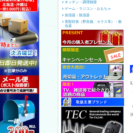
キッチン・調理雑貨
ゲーム・ラジコン・おもちゃ
加湿器・除湿器
害獣対策（野良猫、カラス等）・殺
虫器
取扱主要ブランド
（