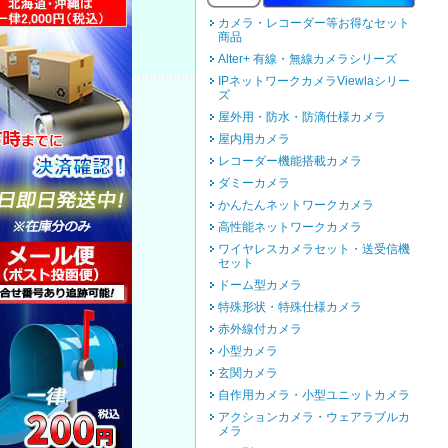
カメラ・レコーダー等お得なセット
商品
Alter+ 有線・無線カメラシリーズ
IPネットワークカメラViewlaシリー
ズ
屋外用・防水・防滴仕様カメラ
屋内用カメラ
レコーダー機能搭載カメラ
ダミーカメラ
かんたんネットワークカメラ
高性能ネットワークカメラ
ワイヤレスカメラセット・送受信機
セット
ドーム型カメラ
特殊形状・特殊仕様カメラ
赤外線付カメラ
小型カメラ
玄関カメラ
自作用カメラ・小型ユニットカメラ
アクションカメラ・ウェアラブルカ
メラ