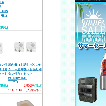
EX
-
C3045
リモコ
(税込)
タン付
屋内機（お話しボタン付
機（お
き）＋屋内機（お話しボ
セット
タン付き）セット
WT100MTMT
(税込)
8,800円
(税込)
SOLD OUT（入荷待ち）