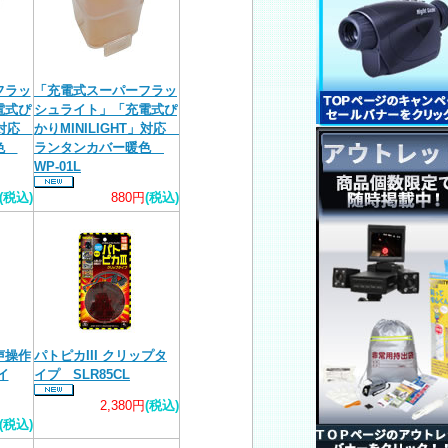
フラッ
「充電式スーパーフラッ
電式ぴ
シュライト」「充電式ぴ
T」対応
かりMINILIGHT」対応
白色
ランタンカバー暖色
WP-01L
(税込)
880円
(税込)
声操作
パトピカIII クリップタ
イ
イプ SLR85CL
2,380円
(税込)
(税込)