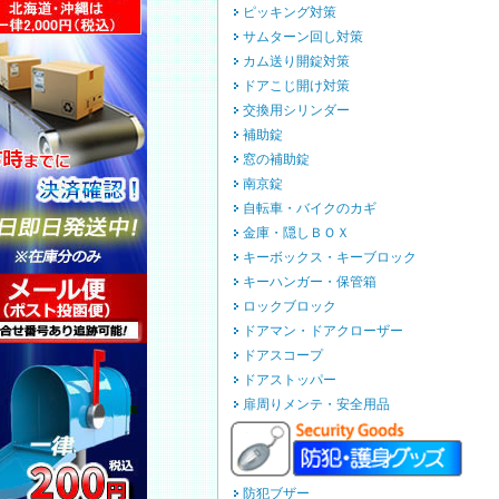
ピッキング対策
サムターン回し対策
カム送り開錠対策
ドアこじ開け対策
交換用シリンダー
補助錠
窓の補助錠
南京錠
自転車・バイクのカギ
金庫・隠しＢＯＸ
キーボックス・キーブロック
キーハンガー・保管箱
ロックブロック
ドアマン・ドアクローザー
ドアスコープ
ドアストッパー
扉周りメンテ・安全用品
防犯ブザー