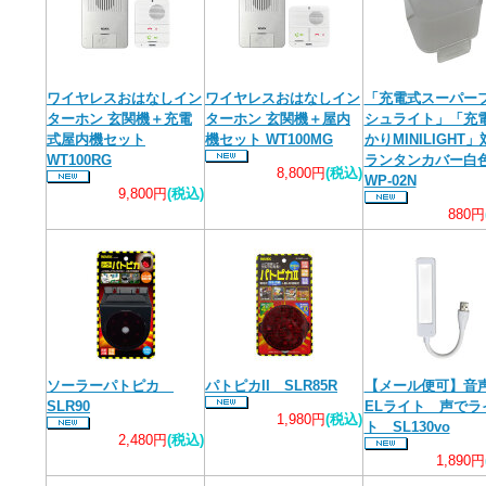
ワイヤレスおはなしイン
ワイヤレスおはなしイン
「充電式スーパー
ターホン 玄関機＋充電
ターホン 玄関機＋屋内
シュライト」「充
式屋内機セット
機セット WT100MG
かりMINILIGH
WT100RG
ランタンカバー
8,800円
(税込)
WP-02N
9,800円
(税込)
880円
ソーラーパトピカ
パトピカII SLR85R
【メール便可】音
SLR90
ELライト 声でラ
1,980円
(税込)
ト SL130vo
2,480円
(税込)
1,890円