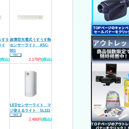
うすタ
超薄型充電式うすうす熱
ライ
センサーライト ASC-
801
(税込)
2,170円
(税込)
LEDセンサーライト マ
ジ使えるライト SL111
2,480円
(税込)