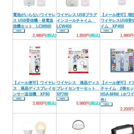
電池がいらないワイヤレ
ワイヤレス USBプラグ
【メール便可】
ス USB受信機・発電送
インコールチャイム
ワイヤレスUSB受
信機セット LCW800
LCW400
イム XP400
2,480円
(税込)
1,850円
(税込)
1,980円
【メール便可】ワイヤレ
ワイヤレス 液晶ディス
【メール便可】ド
ス 液晶ディスプレイセ
プレイセンサーセット
チャイム 2個セ
ンサー送信機 XP80
XP780
HSA-M4W（ホワ
色）
3,800円
(税込)
5,980円
(税込)
2,200円