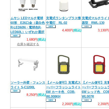
ムサシ LEDマルチ電球
充電式ランタンプラス懐
充電式マルチライ
60形 E26口金（昼白色
中電灯 RL-02
器型 RWL-130
R-LED60N・電球色R-
4,400円
(税込)
3,130円
LED60L）いずれか選択
1,680円
(税込)
在庫を確認する
ソーラー外壁・フェンス
【メール便可】充電式ス
【メール便可】充
ライト S-C1200L
ーパーフラッシュライト
ーパーフラッシュ
6W カーキ色 COB-
6W レッド色 COB
8,250円
(税込)
WL008KH
WL007R
2,200円
(税込)
2,200円