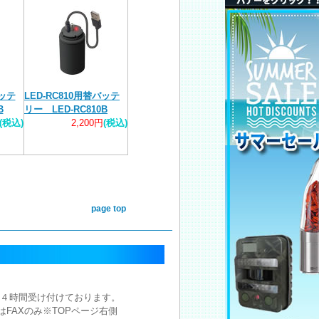
バッテ
LED-RC810用替バッテ
B
リー LED-RC810B
(税込)
2,200円
(税込)
page top
注文は２４時間受け付けております。
注文はFAXのみ※TOPページ右側