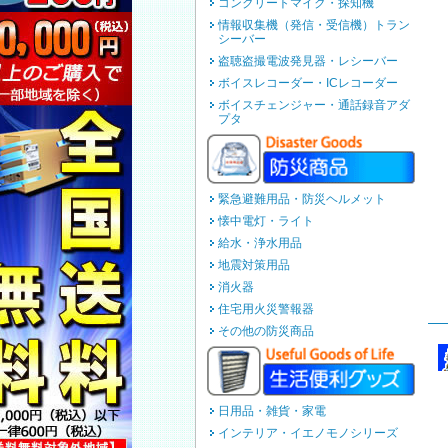
コンクリートマイク・探知機
情報収集機（発信・受信機）トラン
シーバー
盗聴盗撮電波発見器・レシーバー
ボイスレコーダー・ICレコーダー
ボイスチェンジャー・通話録音アダ
プタ
緊急避難用品・防災ヘルメット
懐中電灯・ライト
給水・浄水用品
地震対策用品
消火器
住宅用火災警報器
その他の防災商品
日用品・雑貨・家電
インテリア・イエノモノシリーズ