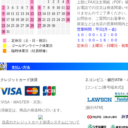
上部にFAX注文用紙（PDF）
お電話での注文は発送間違い
りませんのでご了承ください
お問合せ、ご質問のお返事や
発送などは当店の営業時間内
営業時間：平日(月～金)
１０：００～１２：００
１３：００～１６：００
定休日：土曜日・日曜日・祝
支払い方法
1.クレジットカード決済
2.コンビニ・銀行ATM
[コンビニ(番号端末式)]
VISA・MASTER・JCB）
[銀行ATM]
決済確定は、商品の発送時に行います。
当店のクレジットカード決済システムについて