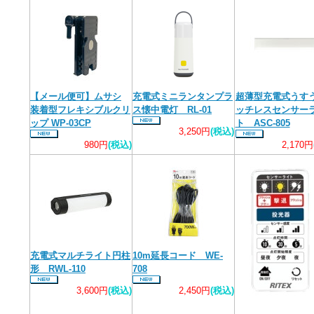
【メール便可】ムサシ
充電式ミニランタンプラ
超薄型充電式うす
装着型フレキシブルクリ
ス懐中電灯 RL-01
ッチレスセンサー
ップ WP-03CP
ト ASC-805
3,250円
(税込)
980円
(税込)
2,170円
充電式マルチライト円柱
10m延長コード WE-
形 RWL-110
708
3,600円
(税込)
2,450円
(税込)