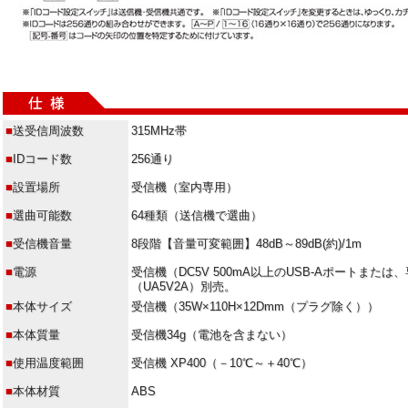
■
送受信周波数
315MHz帯
■
IDコード数
256通り
■
設置場所
受信機（室内専用）
■
選曲可能数
64種類（送信機で選曲）
■
受信機音量
8段階【音量可変範囲】48dB～89dB(約)/1m
■
電源
受信機（DC5V 500mA以上のUSB-Aポートまたは
（UA5V2A）別売。
■
本体サイズ
受信機（35W×110H×12Dmm（プラグ除く））
■
本体質量
受信機34g（電池を含まない）
■
使用温度範囲
受信機 XP400（－10℃～＋40℃）
■
本体材質
ABS