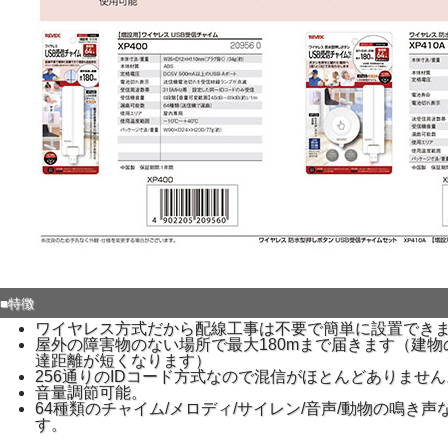
■特徴
ワイヤレス方式だから配線工事は不要で簡単に設置でき
屋外の障害物のない場所で最大180mまで届きます（建
達距離が短くなります）
256通りのIDコード方式なので混信がほとんどありません
音量調節可能。
64種類のチャイム/メロディ/サイレン/音声/動物の鳴き
す。