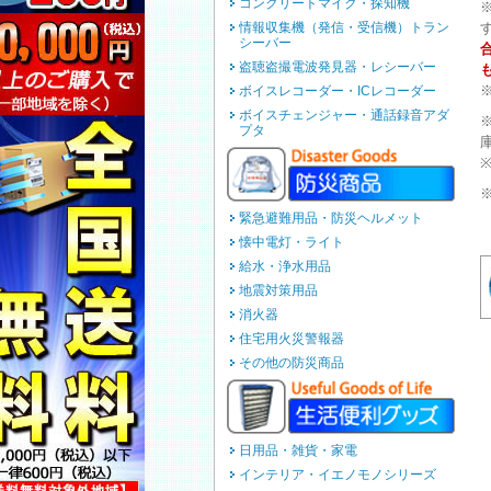
コンクリートマイク・探知機
情報収集機（発信・受信機）トラン
シーバー
盗聴盗撮電波発見器・レシーバー
ボイスレコーダー・ICレコーダー
ボイスチェンジャー・通話録音アダ
プタ
緊急避難用品・防災ヘルメット
懐中電灯・ライト
給水・浄水用品
地震対策用品
消火器
住宅用火災警報器
その他の防災商品
日用品・雑貨・家電
インテリア・イエノモノシリーズ