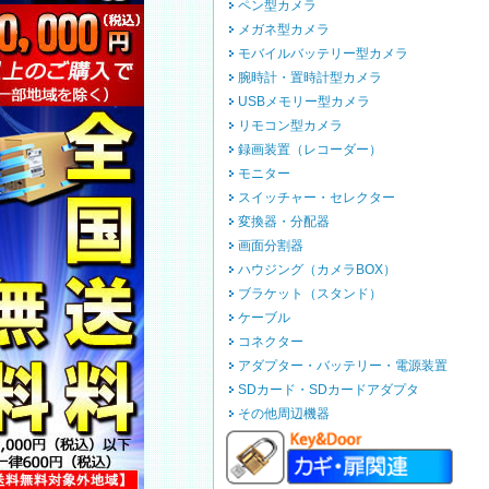
ペン型カメラ
メガネ型カメラ
モバイルバッテリー型カメラ
腕時計・置時計型カメラ
USBメモリー型カメラ
リモコン型カメラ
録画装置（レコーダー）
モニター
スイッチャー・セレクター
変換器・分配器
画面分割器
ハウジング（カメラBOX）
ブラケット（スタンド）
ケーブル
コネクター
アダプター・バッテリー・電源装置
SDカード・SDカードアダプタ
その他周辺機器