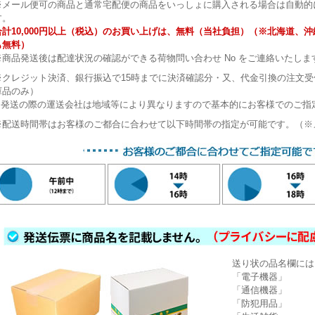
※メール便可の商品と通常宅配便の商品をいっしょに購入される場合は自動的
す。
合計10,000円以上（税込）のお買い上げは、無料（当社負担）（※北海道、
も無料）
※商品発送後は配達状況の確認ができる荷物問い合わせ No をご連絡いたしま
※クレジット決済、銀行振込で15時までに決済確認分・又、代金引換の注文
庫品のみ）
※発送の際の運送会社は地域等により異なりますので基本的にお客様でのご指
※配送時間帯はお客様のご都合に合わせて以下時間帯の指定が可能です。（※
送り状の品名欄には
「電子機器」
「通信機器」
「防犯用品」