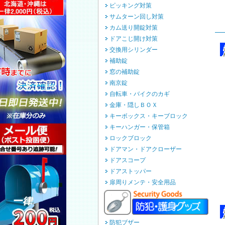
ピッキング対策
サムターン回し対策
カム送り開錠対策
ドアこじ開け対策
交換用シリンダー
補助錠
窓の補助錠
南京錠
自転車・バイクのカギ
金庫・隠しＢＯＸ
キーボックス・キーブロック
キーハンガー・保管箱
ロックブロック
ドアマン・ドアクローザー
ドアスコープ
ドアストッパー
扉周りメンテ・安全用品
防犯ブザー