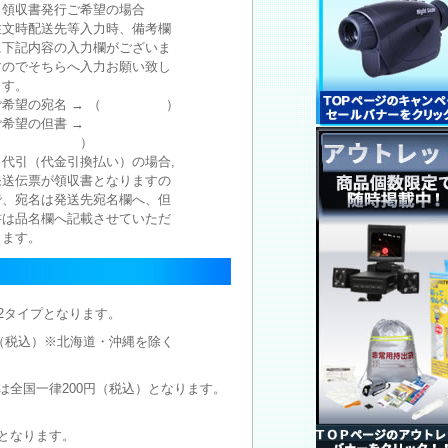
※領収書発行ご希望の場合
注文時配送先等入力時、備考欄
に下記内容の入力欄がございま
すのでそちらへ入力お願い致し
ます。
ご希望の宛名 → （ ）
ご希望の但書 →
（ ）
※代引（代金引換払い）の場合,
発送伝票が領収書となりますの
で、宛名は発送先宛名欄へ、但
書は品名欄へ記載させていただ
きます。
2タイプとなります。
円（税込）※北海道・沖縄を除く
は全国一律200円（税込）となります。
となります。