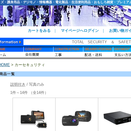
ッズ・護身用品・デジモノ・情報機器・電化製品・生活便利用品・おもしろ雑貨・プレミア
カートをみる
｜
マイページへログイン
｜
お買い物ガ
TOTAL SECURITY ＆ SAFET
HOME
> カーセキュリティ
商品一覧
説明付き
/ 写真のみ
1件～14件 （全14件）