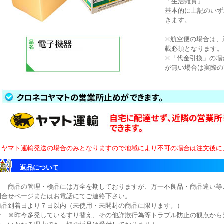
「生活雑貨」
基本的に上記のいず
きます。
※航空便の場合は、
載必須となります。
※「代金引換」の場
が無い場合は実際の
※ヤマト運輸発送の場合のみとなりますので地域により不可の場合は注文後に
返品について
★ 商品の管理・検品には万全を期しておりますが、万一不良品・商品違い等
問合せページまたはお電話にてご連絡下さい。
商品到着日より７日以内（未使用・未開封の商品に限ります。）
★ ※昨今多発しているすり替え、その他詐欺行為等トラブル防止の観点から