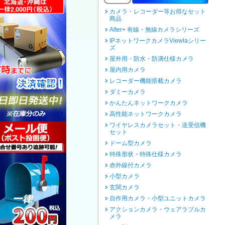
カメラ・レコーダー等お得なセット
商品
Alter+ 有線・無線カメラシリーズ
IPネットワークカメラViewlaシリー
ズ
屋外用・防水・防滴仕様カメラ
屋内用カメラ
レコーダー機能搭載カメラ
ダミーカメラ
かんたんネットワークカメラ
高性能ネットワークカメラ
ワイヤレスカメラセット・送受信機
セット
ドーム型カメラ
特殊形状・特殊仕様カメラ
赤外線付カメラ
小型カメラ
玄関カメラ
自作用カメラ・小型ユニットカメラ
アクションカメラ・ウェアラブルカ
メラ