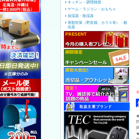
キッチン・調理雑貨
ゲーム・ラジコン・おもちゃ
加湿器・除湿器
害獣対策（野良猫、カラス等）・殺
虫器
取扱主要ブランド