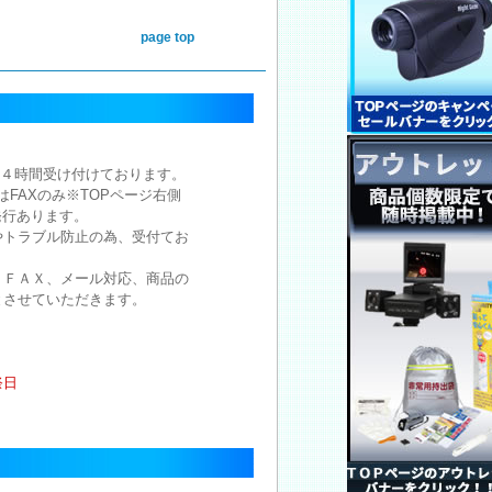
page top
注文は２４時間受け付けております。
注文はFAXのみ※TOPページ右側
発行あります。
やトラブル防止の為、受付てお
。
、ＦＡＸ、メール対応、商品の
とさせていただきます。
祭日