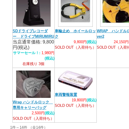
SDドライブレコーダ
車輪止め ホイールロッ
WRAP ハンドル
ー ドライブMIRUMIRU
ク
ver2
当店通常価格: 9,800
9,800円
(税込)
24,150円
円(税込)
SOLD OUT（入荷待ち）
SOLD OUT（入
サマーセール！:
1,980円
(税込)
在庫残り 3個
車両警報装置
19,800円
(税込)
Wrap ハンドルロック
SOLD OUT（入荷待ち）
専用キャリーバッグ
2,500円
(税込)
SOLD OUT（入荷待ち）
1件～14件 （全14件）