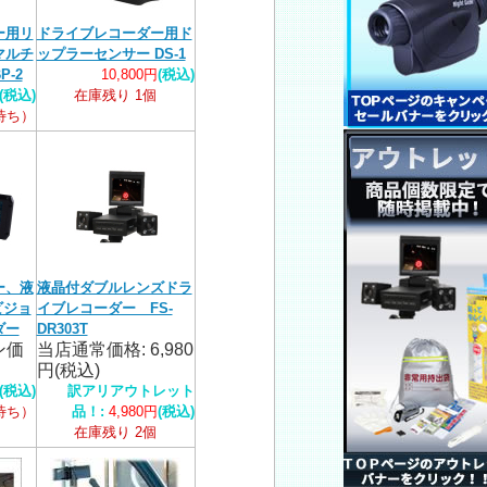
ー用リ
ドライブレコーダー用ド
マルチ
ップラーセンサー DS-1
-2
10,800円
(税込)
(税込)
在庫残り 1個
荷待ち）
ー、液
液晶付ダブルレンズドラ
ビジョ
イブレコーダー FS-
ダー
DR303T
ン価
当店通常価格: 6,980
円(税込)
(税込)
訳アリアウトレット
荷待ち）
品！:
4,980円
(税込)
在庫残り 2個