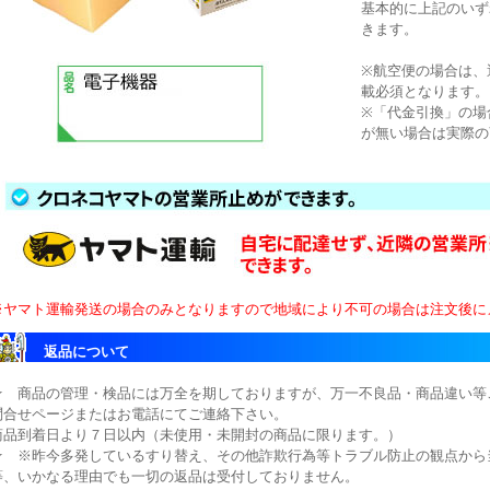
基本的に上記のいず
きます。
※航空便の場合は、
載必須となります。
※「代金引換」の場
が無い場合は実際の
※ヤマト運輸発送の場合のみとなりますので地域により不可の場合は注文後に
返品について
★ 商品の管理・検品には万全を期しておりますが、万一不良品・商品違い等
問合せページまたはお電話にてご連絡下さい。
商品到着日より７日以内（未使用・未開封の商品に限ります。）
★ ※昨今多発しているすり替え、その他詐欺行為等トラブル防止の観点から
等、いかなる理由でも一切の返品は受付しておりません。