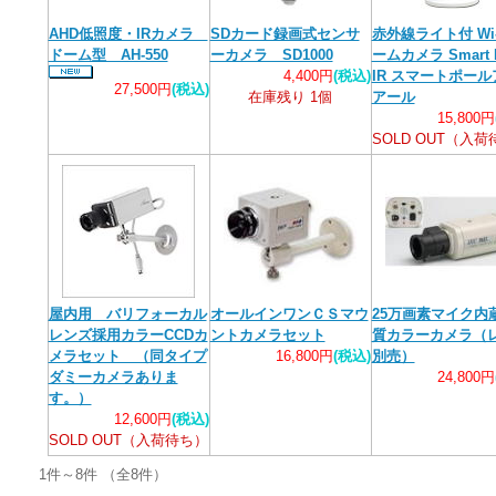
AHD低照度・IRカメラ
SDカード録画式センサ
赤外線ライト付 Wi-
ドーム型 AH-550
ーカメラ SD1000
ームカメラ Smart P
4,400円
(税込)
IR スマートポール
27,500円
(税込)
在庫残り 1個
アール
15,800円
SOLD OUT（入
屋内用 バリフォーカル
オールインワンＣＳマウ
25万画素マイク内
レンズ採用カラーCCDカ
ントカメラセット
質カラーカメラ（
メラセット （同タイプ
16,800円
(税込)
別売）
ダミーカメラありま
24,800円
す。）
12,600円
(税込)
SOLD OUT（入荷待ち）
1件～8件 （全8件）