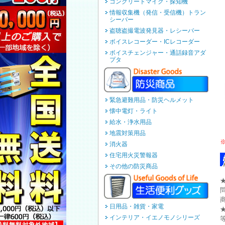
コンクリートマイク・探知機
情報収集機（発信・受信機）トラン
シーバー
盗聴盗撮電波発見器・レシーバー
ボイスレコーダー・ICレコーダー
ボイスチェンジャー・通話録音アダ
プタ
緊急避難用品・防災ヘルメット
懐中電灯・ライト
給水・浄水用品
地震対策用品
消火器
住宅用火災警報器
その他の防災商品
日用品・雑貨・家電
インテリア・イエノモノシリーズ