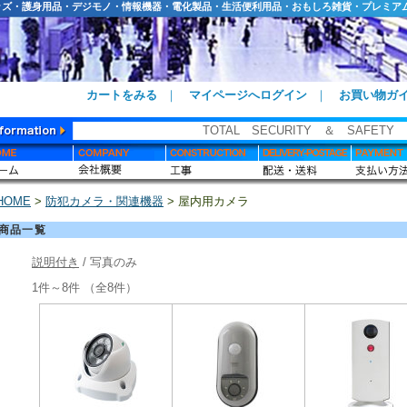
ッズ・護身用品・デジモノ・情報機器・電化製品・生活便利用品・おもしろ雑貨・プレミア
カートをみる
｜
マイページへログイン
｜
お買い物ガ
TOTAL SECURITY ＆ SAFETY
HOME
>
防犯カメラ・関連機器
> 屋内用カメラ
商品一覧
説明付き
/ 写真のみ
1件～8件 （全8件）