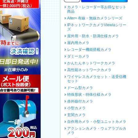
カメラ・レコーダー等お得なセット
商品
Alter+ 有線・無線カメラシリーズ
IPネットワークカメラViewlaシリー
ズ
屋外用・防水・防滴仕様カメラ
屋内用カメラ
レコーダー機能搭載カメラ
ダミーカメラ
かんたんネットワークカメラ
高性能ネットワークカメラ
ワイヤレスカメラセット・送受信機
セット
ドーム型カメラ
特殊形状・特殊仕様カメラ
赤外線付カメラ
小型カメラ
玄関カメラ
自作用カメラ・小型ユニットカメラ
アクションカメラ・ウェアラブルカ
メラ