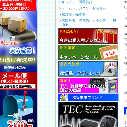
キッチン・調理雑貨
ゲーム・ラジコン・おもちゃ
加湿器・除湿器
害獣対策（野良猫、カラス等）・殺
虫器
取扱主要ブランド