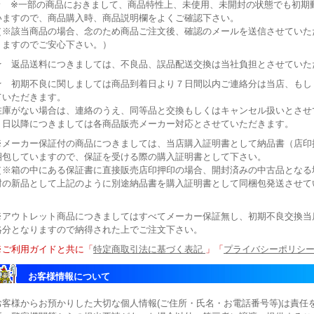
★ ※一部の商品におきまして、商品特性上、未使用、未開封の状態でも初期
いますので、商品購入時、商品説明欄をよくご確認下さい。
（※該当商品の場合、念のため商品ご注文後、確認のメールを送信させていた
りますのでご安心下さい。）
★ 返品送料につきましては、不良品、誤品配送交換は当社負担とさせていた
★ 初期不良に関しましては商品到着日より７日間以内ご連絡分は当店、もし
ていただきます。
在庫がない場合は、連絡のうえ、同等品と交換もしくはキャンセル扱いとさせ
７日以降につきましては各商品販売メーカー対応とさせていただきます。
※メーカー保証付の商品につきましては、当店購入証明書として納品書（店印押
梱包していますので、保証を受ける際の購入証明書として下さい。
（※箱の中にある保証書に直接販売店印押印の場合、開封済みの中古品となる
封の新品として上記のように別途納品書を購入証明書として同梱包発送させて
※アウトレット商品につきましてはすべてメーカー保証無し、初期不良交換当
絡分となりますので納得された上でご注文下さい。
※ご利用ガイドと共に「
特定商取引法に基づく表記
」「
プライバシーポリシ
お客様情報について
お客様からお預かりした大切な個人情報(ご住所・氏名・お電話番号等)は責任