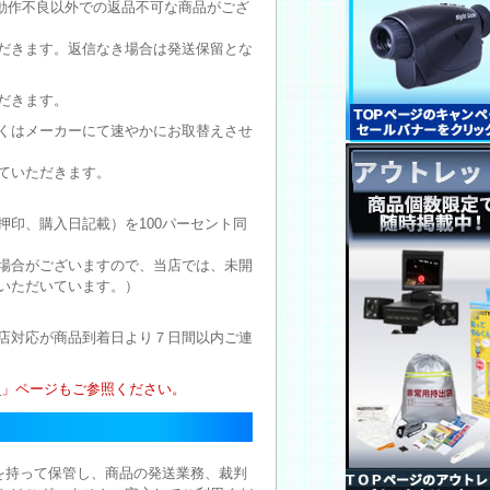
動作不良以外での返品不可な商品がござ
だきます。返信なき場合は発送保留とな
だきます。
くはメーカーにて速やかにお取替えさせ
ていただきます。
印、購入日記載）を100パーセント同
場合がございますので、当店では、未開
いただいています。）
店対応が商品到着日より７日間以内ご連
ー
」ページもご参照ください。
を持って保管し、商品の発送業務、裁判