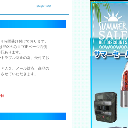
page top
注文は２４時間受け付けております。
注文はFAXのみ※TOPページ右側
発行あります。
やトラブル防止の為、受付てお
。
、ＦＡＸ、メール対応、商品の
とさせていただきます。
祭日