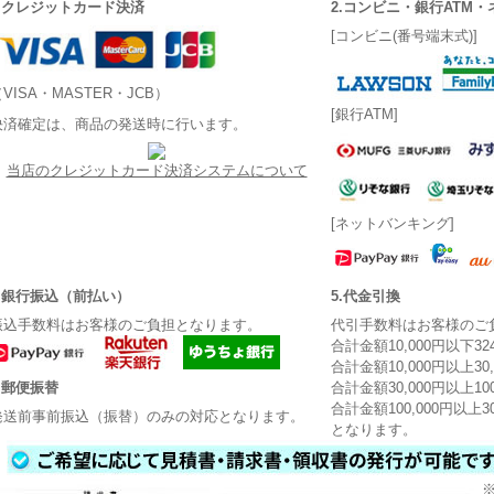
1.クレジットカード決済
2.コンビニ・銀行ATM
[コンビニ(番号端末式)]
VISA・MASTER・JCB）
[銀行ATM]
決済確定は、商品の発送時に行います。
当店のクレジットカード決済システムについて
[ネットバンキング]
3.銀行振込（前払い）
5.代金引換
振込手数料はお客様のご負担となります。
代引手数料はお客様のご
合計金額10,000円以下3
合計金額10,000円以上30
4.郵便振替
合計金額30,000円以上10
合計金額100,000円以上3
発送前事前振込（振替）のみの対応となります。
となります。