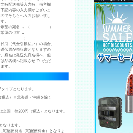
注文時配送先等入力時、備考欄
に下記内容の入力欄がございま
すのでそちらへ入力お願い致し
ます。
ご希望の宛名 → （ ）
ご希望の但書 →
（ ）
※代引（代金引換払い）の場合,
発送伝票が領収書となりますの
で、宛名は発送先宛名欄へ、但
書は品名欄へ記載させていただ
きます。
2タイプとなります。
円（税込）※北海道・沖縄を除く
は全国一律200円（税込）となります。
となります。
に宅配便発送（宅配便料金）となりま