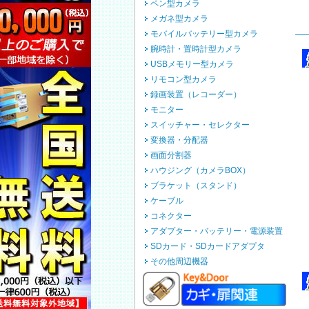
ペン型カメラ
メガネ型カメラ
モバイルバッテリー型カメラ
腕時計・置時計型カメラ
USBメモリー型カメラ
リモコン型カメラ
録画装置（レコーダー）
モニター
スイッチャー・セレクター
変換器・分配器
画面分割器
ハウジング（カメラBOX）
ブラケット（スタンド）
ケーブル
コネクター
アダプター・バッテリー・電源装置
SDカード・SDカードアダプタ
その他周辺機器