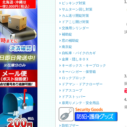
ピッキング対策
サムターン回し対策
カム送り開錠対策
ドアこじ開け対策
（
交換用シリンダー
補助錠
窓の補助錠
南京錠
自転車・バイクのカギ
金庫・隠しＢＯＸ
キーボックス・キーブロック
キーハンガー・保管箱
ロックブロック
ドアマン・ドアクローザー
ドアスコープ
ドアストッパー
扉周りメンテ・安全用品
防犯ブザー