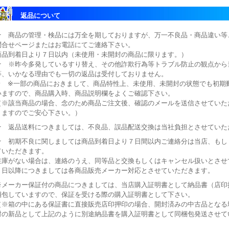
返品について
★ 商品の管理・検品には万全を期しておりますが、万一不良品・商品違い等
問合せページまたはお電話にてご連絡下さい。
商品到着日より７日以内（未使用・未開封の商品に限ります。）
★ ※昨今多発しているすり替え、その他詐欺行為等トラブル防止の観点から
等、いかなる理由でも一切の返品は受付しておりません。
★ ※一部の商品におきまして、商品特性上、未使用、未開封の状態でも初期
いますので、商品購入時、商品説明欄をよくご確認下さい。
（※該当商品の場合、念のため商品ご注文後、確認のメールを送信させていた
りますのでご安心下さい。）
★ 返品送料につきましては、不良品、誤品配送交換は当社負担とさせていた
★ 初期不良に関しましては商品到着日より７日間以内ご連絡分は当店、もし
ていただきます。
在庫がない場合は、連絡のうえ、同等品と交換もしくはキャンセル扱いとさせ
７日以降につきましては各商品販売メーカー対応とさせていただきます。
※メーカー保証付の商品につきましては、当店購入証明書として納品書（店印押
梱包していますので、保証を受ける際の購入証明書として下さい。
（※箱の中にある保証書に直接販売店印押印の場合、開封済みの中古品となる
封の新品として上記のように別途納品書を購入証明書として同梱包発送させて