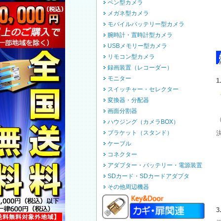
ペン型カメラ
メガネ型カメラ
モバイルバッテリー型カメラ
腕時計・置時計型カメラ
USBメモリー型カメラ
リモコン型カメラ
録画装置（レコーダー）
モニター
スイッチャー・セレクター
変換器・分配器
画面分割器
（
ハウジング（カメラBOX）
ブラケット（スタンド）
ケーブル
コネクター
アダプター・バッテリー・電源装置
SDカード・SDカードアダプタ
その他周辺機器