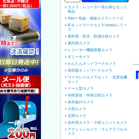
カメラ・レコーダー等お得なセット
商品
Alter+ 有線・無線カメラシリーズ
IPネットワークカメラViewlaシリー
ズ
屋外用・防水・防滴仕様カメラ
屋内用カメラ
レコーダー機能搭載カメラ
ダミーカメラ
かんたんネットワークカメラ
高性能ネットワークカメラ
ワイヤレスカメラセット・送受信機
セット
ドーム型カメラ
特殊形状・特殊仕様カメラ
赤外線付カメラ
小型カメラ
玄関カメラ
自作用カメラ・小型ユニットカメラ
アクションカメラ・ウェアラブルカ
メラ