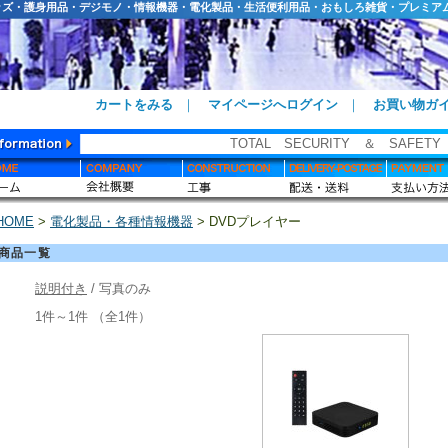
ッズ・護身用品・デジモノ・情報機器・電化製品・生活便利用品・おもしろ雑貨・プレミア
カートをみる
｜
マイページへログイン
｜
お買い物ガ
TOTAL SECURITY ＆ SAFETY
HOME
>
電化製品・各種情報機器
> DVDプレイヤー
商品一覧
説明付き
/ 写真のみ
1件～1件 （全1件）