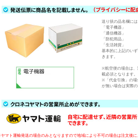
送り状の品名欄には
「電子機器」
「通信機器」
「防犯用品」
「生活雑貨」
基本的に上記のいず
きます。
※航空便の場合は、
載必須となります。
※「代金引換」の場
が無い場合は実際の
※ヤマト運輸発送の場合のみとなりますので地域により不可の場合は注文後に