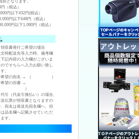
負担となります。
24円（税込）
,000円以下432円(税込）
0,000円以下648円（税込）
00,000円以下1,080円（税込）
※領収書発行ご希望の場合
注文時配送先等入力時、備考欄
に下記内容の入力欄がございま
すのでそちらへ入力お願い致し
ます。
ご希望の宛名 → （ ）
ご希望の但書 →
（ ）
※代引（代金引換払い）の場合,
発送伝票が領収書となりますの
で、宛名は発送先宛名欄へ、但
書は品名欄へ記載させていただ
きます。