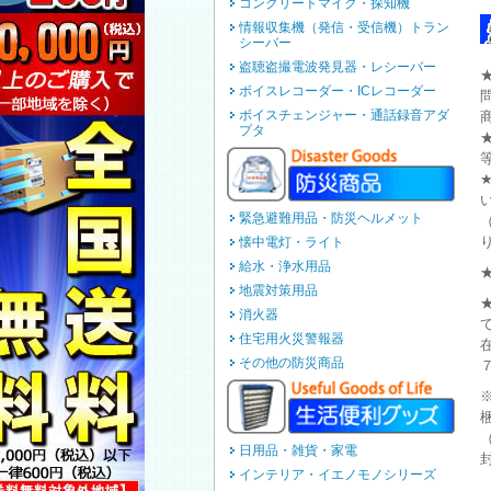
コンクリートマイク・探知機
情報収集機（発信・受信機）トラン
シーバー
盗聴盗撮電波発見器・レシーバー
ボイスレコーダー・ICレコーダー
ボイスチェンジャー・通話録音アダ
プタ
緊急避難用品・防災ヘルメット
懐中電灯・ライト
給水・浄水用品
地震対策用品
消火器
住宅用火災警報器
その他の防災商品
日用品・雑貨・家電
インテリア・イエノモノシリーズ