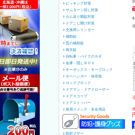
ピッキング対策
サムターン回し対策
カム送り開錠対策
ドアこじ開け対策
交換用シリンダー
補助錠
窓の補助錠
南京錠
自転車・バイクのカギ
金庫・隠しＢＯＸ
キーボックス・キーブロック
キーハンガー・保管箱
ロックブロック
ドアマン・ドアクローザー
ドアスコープ
ドアストッパー
扉周りメンテ・安全用品
防犯ブザー