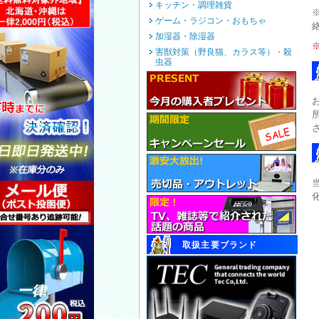
キッチン・調理雑貨
ゲーム・ラジコン・おもちゃ
加湿器・除湿器
害獣対策（野良猫、カラス等）・殺
虫器
取扱主要ブランド