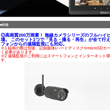
■特徴
◎高画質200万画素！ 無線カメラシリーズのフルハイ
場。 このセット1つで「見る・撮る・再生」が全て行え
フォンからの遠隔監視にも対応。
※1 録画の際は別途、記録媒体(ハードディスクやmicroSDカ
く必要があります。
※2 遠隔監視のご利用にはスマートフォンとインターネット
す。