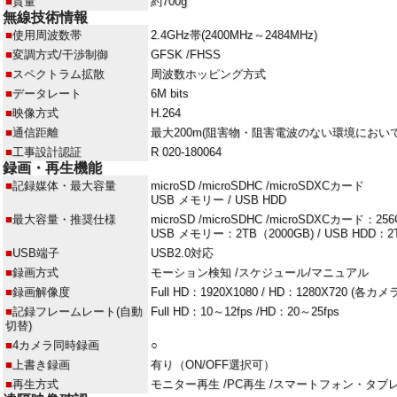
■
質量
約700g
無線技術情報
■
使用周波数帯
2.4GHz帯(2400MHz～2484MHz)
■
変調方式/干渉制御
GFSK /FHSS
■
スペクトラム拡散
周波数ホッピング方式
■
データレート
6M bits
■
映像方式
H.264
■
通信距離
最大200m(阻害物・阻害電波のない環境におい
■
工事設計認証
R 020-180064
録画・再生機能
■
記録媒体・最大容量
microSD /microSDHC /microSDXCカード
USB メモリー / USB HDD
■
最大容量・推奨仕様
microSD /microSDHC /microSDXCカード：25
USB メモリー：2TB（2000GB) / USB HDD：2
■
USB端子
USB2.0対応
■
録画方式
モーション検知 /スケジュール/マニュアル
■
録画解像度
Full HD：1920X1080 / HD：1280X720 (各
■
記録フレームレート(自動
Full HD：10～12fps /HD：20～25fps
切替)
■
4カメラ同時録画
○
■
上書き録画
有り（ON/OFF選択可）
■
再生方式
モニター再生 /PC再生 /スマートフォン・タブ