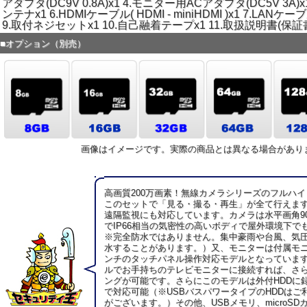
アダプタ(DC9V 0.8A)x1 4.モニター用ACアダプタ(DC5V 3A
ンテナx1 6.HDMIケーブル( HDMI - miniHDMI )x1 7.LANケ
9.取付ネジセットx1 10.自己融着テープx1 11.取扱説明書(保証
■オプション（別売）
画像はイメージです。実際の商品とは異なる場合があり
高画質200万画素！無線カメラシリーズのフルハ
このセットで「見る・撮る・再生」が全て行えま
遠隔監視にも対応しています。カメラは水平画角9
でIP66相当の気密性の高いボディで屋外環境下で
※完全防水ではありません。集中豪雨や台風、気
水することがあります。）又、モニターは付属モニ
ンチのタッチパネル操作対応モデルとなっています
ルでお手持ちのテレビモニターに接続すれば、さ
ングが可能です。さらにこのモデルは外付HDDに録
で対応可能（※USBバスパワータイプのHDDはご
がございます。）その他、USBメモリ、microS