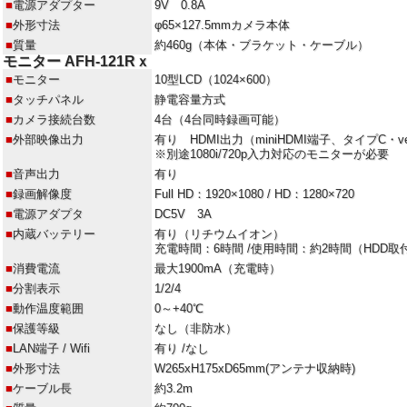
■
電源アダプター
9V 0.8A
■
外形寸法
φ65×127.5mmカメラ本体
■
質量
約460g（本体・ブラケット・ケーブル）
モニター AFH-121Rｘ
■
モニター
10型LCD（1024×600）
■
タッチパネル
静電容量方式
■
カメラ接続台数
4台（4台同時録画可能）
■
外部映像出力
有り HDMI出力（miniHDMI端子、タイプC・ve
※別途1080i/720p入力対応のモニターが必要
■
音声出力
有り
■
録画解像度
Full HD：1920×1080 / HD：1280×720
■
電源アダプタ
DC5V 3A
■
内蔵バッテリー
有り（リチウムイオン）
充電時間：6時間 /使用時間：約2時間（HDD
■
消費電流
最大1900mA（充電時）
■
分割表示
1/2/4
■
動作温度範囲
0～+40℃
■
保護等級
なし（非防水）
■
LAN端子 / Wifi
有り /なし
■
外形寸法
W265xH175xD65mm(アンテナ収納時)
■
ケーブル長
約3.2m