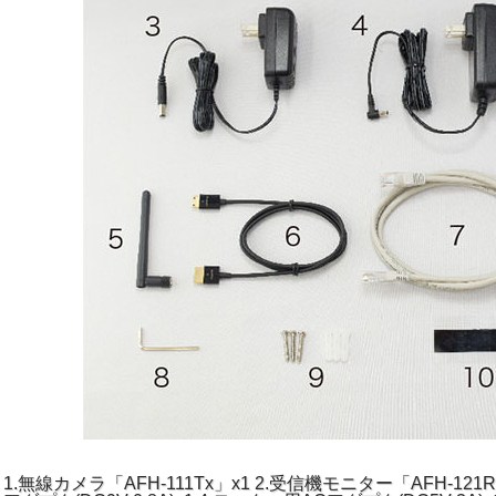
1.無線カメラ「AFH-111Tx」x1 2.受信機モニター「AFH-121R