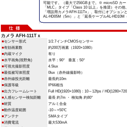
可能です。（最大で256GBまで。※ microSD カ
「MLC」タイプ「Class 10 以上」を推奨）その
「増設用カメラAFH-111Tx」、取付にオプショ
AL-HD05M（5m）」と「延長ケーブルAL-HD10
カメラ AFH-111Tｘ
■
センサー形式
1/2.7インチCMOSセンサー
■
有効画素数
約200万画素（1920×1080）
■
内蔵マイク
有り
■
水平画角(視野角)
水平：90° 垂直：50°
■
可視光撮影照度
4.5lux
■
最低被写体照度
0lux（赤外線撮影時）
■
赤外線投光距離
最長約10m
■
保護等級
IP66相当
■
出力フレームレート
Full HD(1920×1080)：10～12fps / HD(1280×72
■
人感センサー検知距離
最長 約7m ・ 検知角 約80°
■
材質
アルミ合金
■
動作温度範囲
-10～+50℃
■
アンテナ
SMAタイプ
■
消費電流
最大530mA