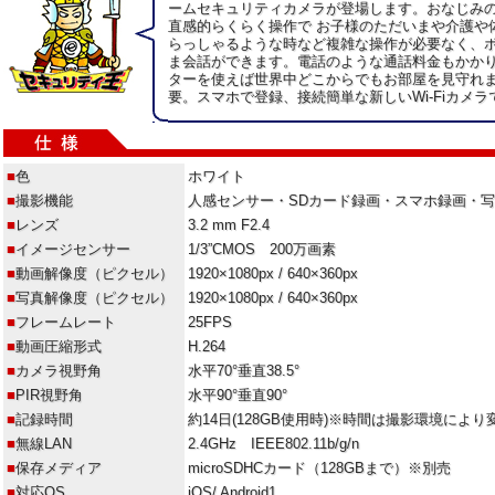
ームセキュリティカメラが登場します。おなじみのア
直感的らくらく操作で お子様のただいまや介護や
らっしゃるような時など複雑な操作が必要なく、
ま会話ができます。電話のような通話料金もかかり
ターを使えば世界中どこからでもお部屋を見守れま
要。スマホで登録、接続簡単な新しいWi-Fiカメラ
■
色
ホワイト
■
撮影機能
人感センサー・SDカード録画・スマホ録画・
■
レンズ
3.2 mm F2.4
■
イメージセンサー
1/3”CMOS 200万画素
■
動画解像度（ピクセル）
1920×1080px / 640×360px
■
写真解像度（ピクセル）
1920×1080px / 640×360px
■
フレームレート
25FPS
■
動画圧縮形式
H.264
■
カメラ視野角
水平70°垂直38.5°
■
PIR視野角
水平90°垂直90°
■
記録時間
約14日(128GB使用時)※時間は撮影環境によ
■
無線LAN
2.4GHz IEEE802.11b/g/n
■
保存メディア
microSDHCカード（128GBまで）※別売
■
対応OS
iOS/ Android1