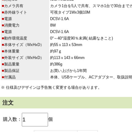
■
カメラ共有
カメラ1台を5人で共有、スマホ1台で30台まで
■
赤外線ライト
可視タイプ1Wx3個10M
■
電源
DC5V-1.6A
■
消費電力
8W
■
電源
DC5V-1.6A
■
動作環境温度
0°～40°湿度90％未満( 結露なきこと)
■
本体サイズ（WxHxD）
約55ｘ113ｘ53mm
■
本体重量
約97ｇ
■
外装サイズ（WxHxD）
約113ｘ143ｘ66mm
■
製品重量
約386g
■
製品保証
お買い上げから1年間
■
付属品
本体、USBケーブル、ACアダプター、取扱説
※ 仕様及びデザインは予告無く変更する場合があります。
注文
購入数：
個