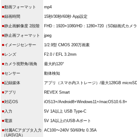
■
動画フォーマット
mp4
■
録画時間
15秒/30秒/60秒 App設定
■
静止画解像度 2段階
FHD：1920×1080/HD：1280×720（SD録画式
■
静止画フォーマット
jpeg
■
イメージセンサー
1/2.9型 CMOS 200万画素
■
レンズ
F2.0 / EFL 3.2mm
■
カメラ視野角/画角
最大約120°
■
センサー
動体検知
■
記録媒体
アプリ（スマホ内ストレージ）/最大128GB microS
■
アプリ
REVEX Smart
■
対応OS
iOS13+/Android8+Windows11+/macOS10.6.8+
■
入力
5V 1A以上 USB Type-C
■
電源
5V 1A以上のUSB-Aポート
■
付属ACアダプタ入力
AC100〜240V 50/60Hz 0.35A
（UA5V2A）