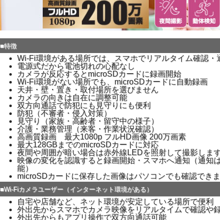
■特徴
Wi-Fi環境がある場所では、スマホでリアルタイム確認
電源式だから電池切れの心配なし
カメラが反応するとmicroSDカードに録画開始
Wi-Fi環境がない場所でも、microSDカードに自動録画
天井・壁・置き・取付場所を選びません
カメラの向きは自在に調整可能
双方向通話で防犯にも見守りにも便利
防犯（不審者・侵入対策）
見守り（家族・高齢者・留守中の様子）
介護・業務管理（来客・作業状況確認）
高画質録画 最大1080p フルHD画像 200万画素
最大128GBまでのmicroSDカードに対応
夜間や周囲が暗い場合は赤外線LEDを照射して撮影しま
映像の変化を認識すると録画開始・スマホへ通知（通知はO
能）
microSDカードに保存した画像はパソコンでも確認でき
■Wi-Fiカメラユーザー（インターネット環境がある）
自宅や店舗など、ネット環境が安定している場所で便利
外出先からスマホでカメラ映像をリアルタイムで確認や
外出先からもアプリ操作で双方向通話可能