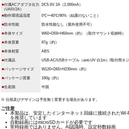
■
付属ACアダプタ出力
DC5.0V 2A（2,000mA）
（UA5V2A）
■
動作環境温湿度
0℃〜40℃/90%（結露のないこと）
■
防水性能
防水性能なし（屋外使用不可）
■
本体サイズ
W60×D59×H60mm（約）（取付マウント収納時）
■
本体質量
87g（約）
■
本体材質
ABS
■
付属品
USB-AC/USBケーブル（anti-UV 白1m）/取付
■
パッケージサイズ
W120×D65×H230mm（約）
■
パッケージ質量
180g（約）
■
生産国
中国
※ 仕様及びデザインは予告無く変更する場合があります。
ご注意
本製品は、安定したインターネット回線に接続されたWi-
を推奨しています
自動録画にはmicroSDカードが必要です
常時録画ではありません。AI認識時、設定秒数録画