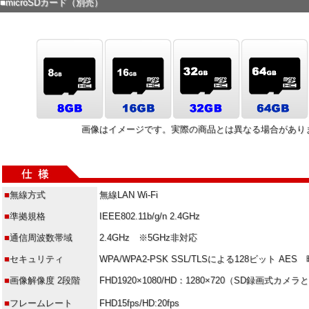
■microSDカード（別売）
画像はイメージです。実際の商品とは異なる場合があり
■
無線方式
無線LAN Wi-Fi
■
準拠規格
IEEE802.11b/g/n 2.4GHz
■
通信周波数帯域
2.4GHz ※5GHz非対応
■
セキュリティ
WPA/WPA2-PSK SSL/TLSによる128ビット AES
■
画像解像度 2段階
FHD1920×1080/HD：1280×720（SD録画式カ
■
フレームレート
FHD15fps/HD:20fps