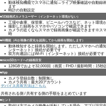
動体検知機能でスマホに通知→ライブ映像確認や自動録
ます
時計の自動設定
■SD録画式カメラユーザー（インターネット環境がない）
工場や倉庫、保管庫、ビニールハウスなど、ネット環境
撮影した録画をスマホやパソコンで確認できます
カメラの近くならスマホで録画画像が確認できます※ス
時
■AI機能（AIが画像の変化を認識してから録画を開始します）
動体検知すると録画を開始します。ただしスマホへの通知機
ンターネット）接続が必要です
双方向通話にはWi-Fi（インターネット）接続が必要です
■microSDカードへの録画目安
128GBでおよそ32,000回（画質：FHD / 撮影時間：15
■App
カメラ登録台数：制限無し
カメラ共有：最大20アカウント
デバイス共有方法はこちら
共有される側 / 共有する側の手順をまとめています
■ヒント
取付け方でカメラ映像が反転している場合、アプリ設定